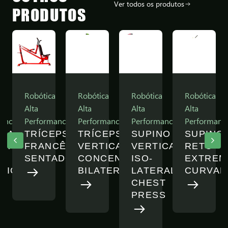
Ver todos os produtos
PRODUTOS
a
Robótica
Robótica
Robótica
Robótica
Alta
Alta
Alta
Alta
ance
Performance
Performance
Performance
Performanc
DA
TRÍCEPS
TRÍCEPS
SUPINO
SUPINO
DA
FRANCÊS
VERTICAL
VERTICAL
RETO
SENTADO
CONCENTRADO
ISO-
EXTREM
TICA
BILATERAL
LATERAL
CURVAD
CHEST
PRESS