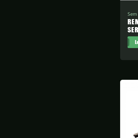
Sem 
RE
SE
L