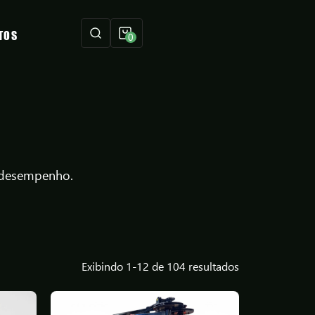
TOS
0
e desempenho.
Exibindo
1
-
12
de
104
resultados