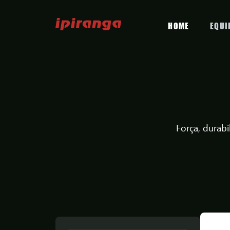
HOME
EQUI
Força, durab