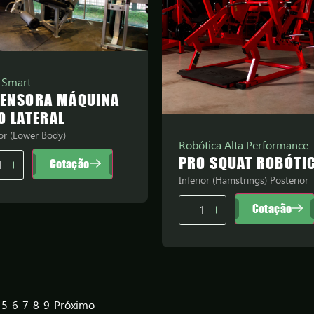
 Smart
TENSORA MÁQUINA
O LATERAL
ior (Lower Body)
Robótica Alta Performance
PRO SQUAT ROBÓTI
Cotação
Inferior (Hamstrings) Posterior
Cotação
5
6
7
8
9
Próximo