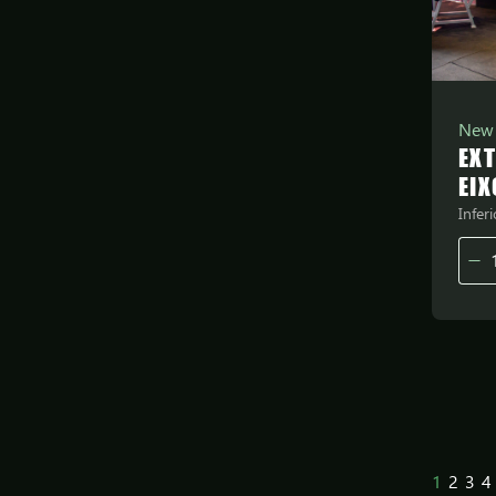
New
EX
EIX
Infer
1
2
3
4