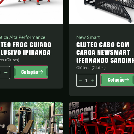
tica Alta Performance
New Smart
ÚTEO FROG GUIADO
GLUTEO CABO COM
LUSIVO IPIRANGA
CARGA NEWSMART
(FERNANDO SARDIN
os (Glutes)
Glúteos (Glutes)
Cotação
Cotação