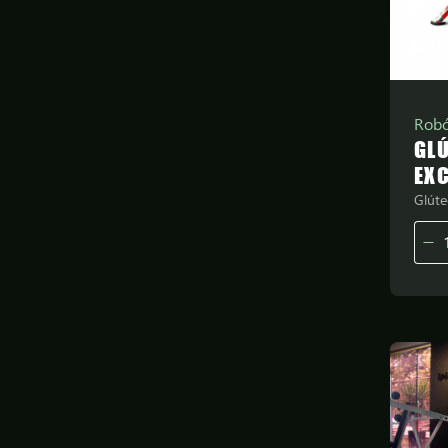
Robó
GL
EXC
Glúte