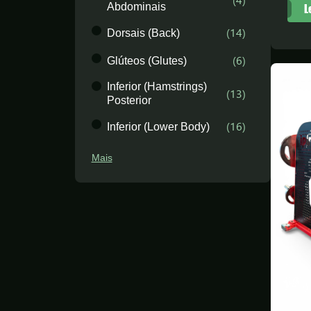
(
4
)
Abdominais
L
(
14
)
Dorsais (Back)
(
6
)
Glúteos (Glutes)
Inferior (Hamstrings)
(
13
)
Posterior
(
16
)
Inferior (Lower Body)
Mais