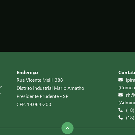
Endereço
Contat
m
Rua Vicente Melli, 388
ipi
e
(Comerc
Distrito industrial Mario Amatho
o
rh@
Presidente Prudente - SP
(Admini
CEP: 19.064-200
(18
(18