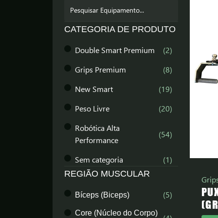
CATEGORIA DE PRODUTO
Double Smart Premium
(
2
)
Grips Premium
(
8
)
New Smart
(
19
)
Peso Livre
(
20
)
Robótica Alta
(
54
)
Performance
Sem categoria
(
1
)
REGIÃO MUSCULAR
Grip
PU
(
5
)
Bíceps (Biceps)
(GR
Core (Núcleo do Corpo)