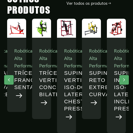
Ver todos os produtos
PRODUTOS
tica
Robótica
Robótica
Robótica
Robótica
Robótica
Alta
Alta
Alta
Alta
Alta
ormance
Performance
Performance
Performance
Performance
Perform
MADA
TRÍCEPS
TRÍCEPS
SUPINO
SUPINO
SUPI
LINADA
FRANCÊS
VERTICAL
VERTICAL
RETO
INCLI
RVADA
SENTADO
CONCENTRADO
ISO-
EXTREME
ISO-
TREME
BILATERAL
LATERAL
CURVADA
LATER
W
CHEST
INCLI
PRESS
PRES