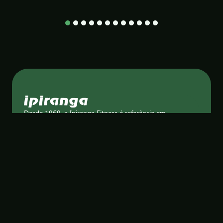
1
2
3
4
5
6
7
8
9
10
11
12
Desde 1969, a Ipiranga Fitness é referência em
equipamentos de musculação e treinamento de força.
Com tradição, tecnologia e compromisso com a
qualidade.
Endereço
Rua Vicente Melli, 388
Distrito industrial Mario Amatho
Presidente Prudente - SP